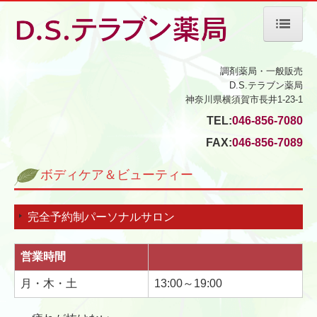
ホーム
調剤薬局・一般販売
D.S.テラブン薬局
当薬局について
神奈川県横須賀市長井1-23-1
TEL:
046-856-7080
会社案内
FAX:
046-856-7089
ボディケア＆ビューティー
ボディケア＆ビューティー
サービス案内
完全予約制パーソナルサロン
処方箋の受付
営業時間
ジェネリック薬について
月・木・土
13:00～19:00
交通案内