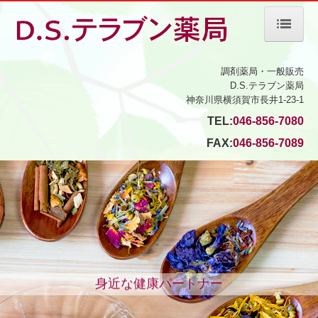
ホーム
調剤薬局・一般販売
D.S.テラブン薬局
当薬局について
神奈川県横須賀市長井1-23-1
TEL:
046-856-7080
会社案内
FAX:
046-856-7089
ボディケア＆ビューティー
サービス案内
処方箋の受付
ジェネリック薬について
身近な健康パートナー
交通案内