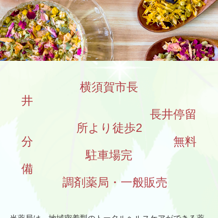
横須賀市長
井
長井停留
所より徒歩2
分
無料
駐車場完
備
調剤薬局・一般販売